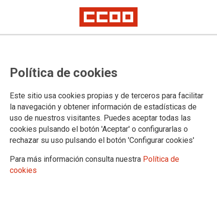
El profesorado prefiere
Política de cookies
movilizarse a partir de octubre
con manifestaciones y huelgas de
Este sitio usa cookies propias y de terceros para facilitar
forma sostenida
la navegación y obtener información de estadísticas de
uso de nuestros visitantes. Puedes aceptar todas las
CCOO agradece la alta participación del profesorado en esta consulta
cookies pulsando el botón 'Aceptar' o configurarlas o
que se ha realizado en, apenas, 4 días.
rechazar su uso pulsando el botón 'Configurar cookies'
El profesorado prefiere movilizarse a partir de octubre con
Para más información consulta nuestra
Política de
manifestaciones y huelgas de forma sostenida hasta
cookies
conseguir reducción de horario lectivo, bajada de ratios y
ampliar plantillas de atención a la diversidad
02/10/2024.