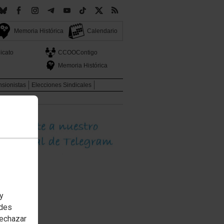
Memoria Histórica
Calendario
icato
CCOOContigo
Memoria Histórica
sionistas
Elecciones Sindicales
020-2021
 y
edes
rechazar