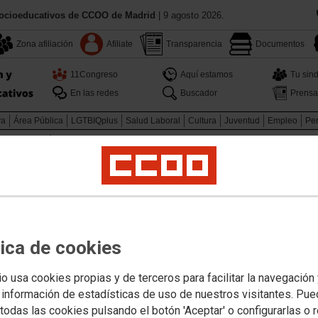
Socioeducativos de CCOO de Madrid
| 9 agosto 2026.
Zona afiliación
Afiliate
Transparencia
Documentos
11Congreso
Aquí estamos
Tu sind
En las redes
Buscador
Prensa
va
Área Pública
LGTBIQplus
Salud Laboral
Cultura
Juventud
Empleo
Pen
sorado en prácticas 2021-2022
Profesorado interino
Profesorado interino 2
URSO 2020/2021
rrecta cumplimentación de la
os
tica de cookies
tar la solicitud de destinos de la Comunidad de Madrid.
io usa cookies propias y de terceros para facilitar la navegación
 información de estadísticas de uso de nuestros visitantes. Pu
todas las cookies pulsando el botón 'Aceptar' o configurarlas o 