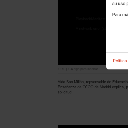
su uso 
Para má
PlaybackManifestLoadError
A network error (status 0) occu
Política
URL
|
C�digo para insertar
Aida San Millán, repsonsable de Educació
Enseñanza de CCOO de Madrid explica, p
solicitud.