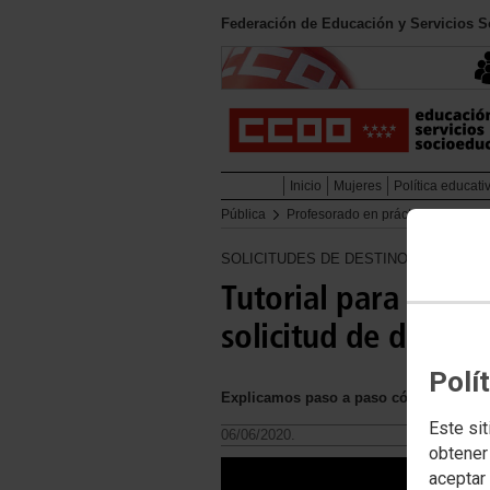
Federación de Educación y Servicios 
Inicio
Mujeres
Política educati
Pública
Profesorado en prácticas
Profe
SOLICITUDES DE DESTINO PARA EL C
Tutorial para la co
solicitud de destin
Polí
Explicamos paso a paso cómo cumplimen
Este sit
06/06/2020.
obtener
aceptar 