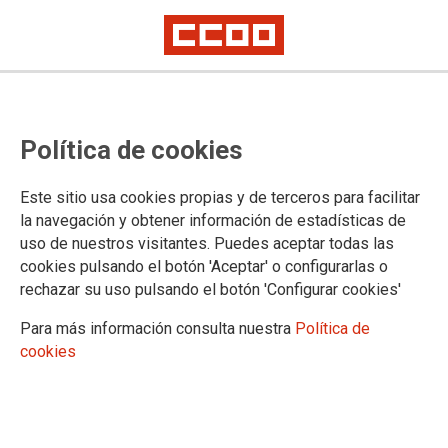
Cuerpos de Maestros, Secundaria, FP y Régimen especial
Publicada la relación de
Política de cookies
aspirantes a interinidad que
deberán aportar certificado del
Este sitio usa cookies propias y de terceros para facilitar
la navegación y obtener información de estadísticas de
Registro Central de delincuentes
uso de nuestros visitantes. Puedes aceptar todas las
cookies pulsando el botón 'Aceptar' o configurarlas o
rechazar su uso pulsando el botón 'Configurar cookies'
Más información aquí:
https://bit.ly/2gLt2oJ
Para más información consulta nuestra
Política de
12/07/2019.
cookies