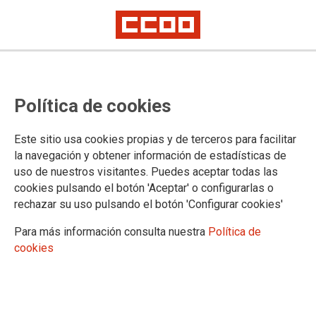
No era solo una amenaza: el calor
Política de cookies
atenta contra la salud laboral y
pública en las escuelas infantiles
Este sitio usa cookies propias y de terceros para facilitar
la navegación y obtener información de estadísticas de
uso de nuestros visitantes. Puedes aceptar todas las
CCOO lleva advirtiendo reiteradamente que las altas
cookies pulsando el botón 'Aceptar' o configurarlas o
temperaturas alcanzadas ya desde finales de
rechazar su uso pulsando el botón 'Configurar cookies'
junio amenazaban la salud laboral y pública en las Escuelas
Infantiles, que estarán abiertas hasta el 31 de julio. El día 27
Para más información consulta nuestra
Política de
de junio interpuso una denuncia a la Consejeria de
cookies
Educación por incumplimiento en materia de prevención de
riesgos laborales. Hoy CCOO estará en la Escuela Infantil
Trébol, de Puente de Vallecas, donde al parecer un bebé y
una trabajadora han sufrido respectivos golpes de calor.