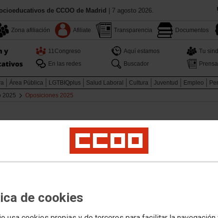
Socioeducativos de CCOO de Madrid
| 7 agosto 2026.
Zona afiliación
Afiliate
Transparencia
Documentos
11Congreso
Aquí estamos
Tu sind
En las redes
Buscador
Prensa
va
Área Pública
LGTBIQplus
Salud Laboral
Cultura
Juventud
Empleo
Pen
o 2025
Oposiciones 2025
ón de acceso al Cuerpo de Inspectores de Educación.
iterios de evaluación de la tercera parte de la prueba.
ectivo para ingreso y accesos a los Cuerpos de Profe
tica de cookies
es de Evaluación de la fase de prácticas.
io usa cookies propias y de terceros para facilitar la navegación