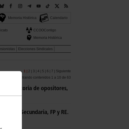
Memoria Histórica
Calendario
icato
CCOOContigo
Memoria Histórica
sionistas
Elecciones Sindicales
1 |
2 |
3 |
4 |
5 |
6 |
7 |
Siguiente
Mostrando contenidos 1 a 10 de 63
 Convocatoria de opositores,
sores de Secundaria, FP y RE.
 y