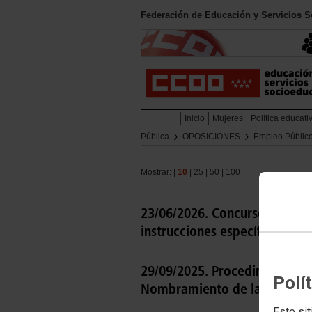
Federación de Educación y Servicios 
Inicio
Mujeres
Política educati
Pública
OPOSICIONES
Empleo Públic
Mostrar: |
10
|
25
|
50
|
100
23/06/2026. Concurso-oposici
instrucciones específicas y cr
29/09/2025. Procedimiento sel
Polí
Nombramiento de las Comision
Este sit