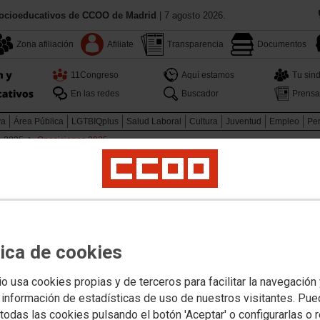
Socioeducativos de CCOO de Madrid
| 7 agosto 2026.
Zona afiliación
Afiliate
Transparencia
Documentos
11Congreso
Aquí estamos
Tu sind
En las redes
Buscador
Prensa
va
Área Pública
LGTBIQplus
Salud Laboral
Cultura
Juventud
Empleo
Pen
o 2025
Oposiciones 2025
Secundaria, FP y RE
tivo para ingreso y accesos a
esores de Secundaria, FP y
a fase de prácticas.
tica de cookies
iones.
io usa cookies propias y de terceros para facilitar la navegación
 información de estadísticas de uso de nuestros visitantes. Pu
todas las cookies pulsando el botón 'Aceptar' o configurarlas o 