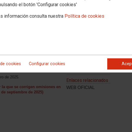
pulsando el botón 'Configurar cookies'
s información consulta nuestra
Política de cookies
 de cookies
Configurar cookies
Acep
Corrección de omisiones
ro de 2025.
Enlaces relacionados
 la que se corrigen omisiones en
WEB OFICIAL
2 de septiembre de 2025)