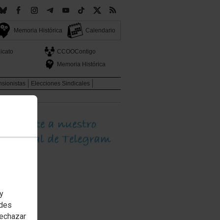
Memoria Histórica
Calendario
icato
CCOOContigo
Memoria Histórica
sionistas
Elecciones Sindicales
 y
edes
rechazar