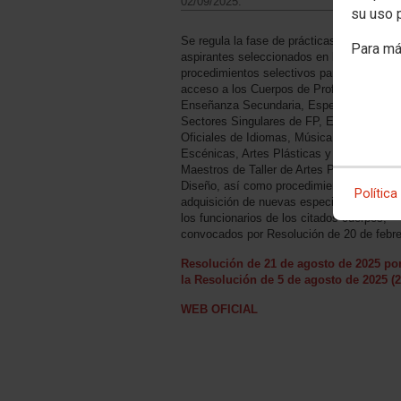
02/09/2025.
su uso 
Se regula la fase de prácticas de los
Para má
aspirantes seleccionados en los
procedimientos selectivos para ingreso y
acceso a los Cuerpos de Profesores de
Enseñanza Secundaria, Especialistas en
Sectores Singulares de FP, Escuelas
Oficiales de Idiomas, Música y Artes
Escénicas, Artes Plásticas y Diseño y
Maestros de Taller de Artes Plásticas y
Diseño, así como procedimiento para la
Política
adquisición de nuevas especialidades por
los funcionarios de los citados cuerpos,
convocados por Resolución de 20 de febre
Resolución de 21 de agosto de 2025 por
la Resolución de 5 de agosto de 2025 (
WEB OFICIAL