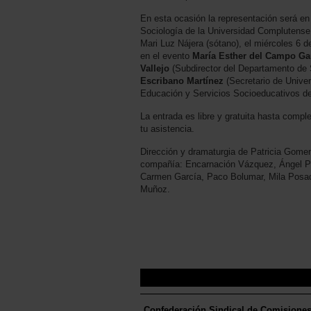
En esta ocasión la representación será en 
Sociología de la Universidad Complutense
Mari Luz Nájera (sótano), el miércoles 6 d
en el evento
María Esther del Campo Ga
Vallejo
(Subdirector del Departamento de 
Escribano Martínez
(Secretario de Univer
Educación y Servicios Socioeducativos d
La entrada es libre y gratuita hasta compl
tu asistencia.
Dirección y dramaturgia de Patricia Gomen
compañía: Encarnación Vázquez, Ángel Pi
Carmen García, Paco Bolumar, Mila Posad
Muñoz.
Confederación Sindical de Comisione