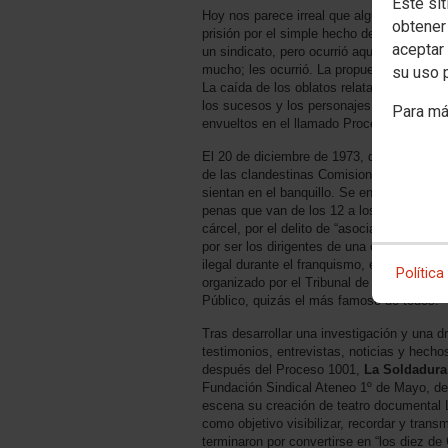
Este sit
Hoy nos parece irreal que alguien vaya a
obtener
prisión por el simple hecho de pertenecer 
aceptar 
un sindicato, pero ocurrió aquí y no hace
mucho; les ocurrió. La propuesta escénica
su uso 
La caída de los oblatos relata el contexto,
los sucesos y los personajes que se viero
Para má
envueltos en el llamado Proceso 1001.
El 20 de diciembre de 1973, diez dirigente
de las clandestinas Comisiones Obreras s
sientan en el banquillo. Se enfrentan a
penas que van de los 12 a los 20 años de
cárcel, por el delito de “asociación ilícita”,
por ser los dirigentes de una organización
ilegal durante el franquismo, en un proces
Política
organizado por el Tribunal de Orden
Público, quizás el más famoso de todos.
Tras desarrollar una investigación y una
testimonios, entrevistas, noticias y hecho
después del Proceso 1001,
La Soldadura
Fundación Sindical Ateneo 1º de Mayo, de
escena su creación de teatro documental L
como objetivo visibilizar, recordar y transm
terminaron por convertirse en “los diez de