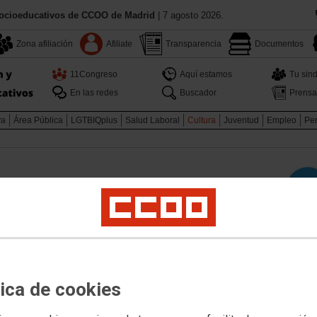
Socioeducativos de CCOO de Madrid
| 7 agosto 2026.
Zona afiliación
Afiliate
Transparencia
Documentos
11Congreso
Aquí estamos
Tu sind
En las redes
Buscador
Prensa
va
Área Pública
LGTBIQplus
Salud Laboral
Cultura
Juventud
Empleo
Pen
atos
logía UCM
tica de cookies