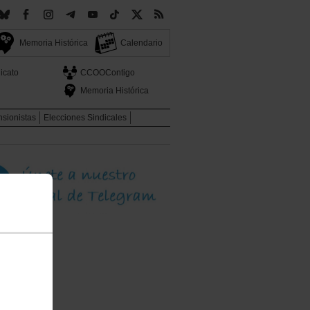
Memoria Histórica
Calendario
icato
CCOOContigo
Memoria Histórica
sionistas
Elecciones Sindicales