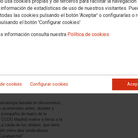
io usa cookies propias y de terceros para facilitar la navegación
 información de estadísticas de uso de nuestros visitantes. Pu
a
todas las cookies pulsando el botón 'Aceptar' o configurarlas o 
pulsando el botón 'Configurar cookies'
n
s información consulta nuestra
Política de cookies
s
e
o
 de cookies
Configurar cookies
Acep
La caída de los oblatos UCM
 dramaturgia basada en documentos,
s acontecidos antes, durante y
(compañía de teatro de la
 CCOO Madrid) vuelve a llevar a la
a caída de los oblatos, que tiene
itir cómo diez sindicalistas
 Carabanchel”.