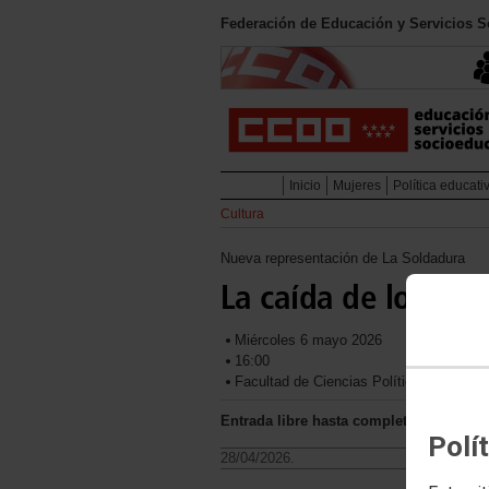
Federación de Educación y Servicios 
Inicio
Mujeres
Política educati
Cultura
Nueva representación de La Soldadura
La caída de los obl
Miércoles 6 mayo 2026
16:00
Facultad de Ciencias Políticas y Socio
Entrada libre hasta completar el aforo
Polí
28/04/2026.