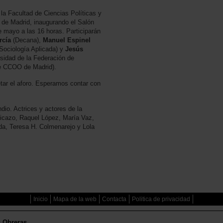
la Facultad de Ciencias Políticas y
 de Madrid, inaugurando el Salón
e mayo a las 16 horas. Participarán
rcía
(Decana),
Manuel Espinel
Sociología Aplicada) y
Jesús
sidad de la Federación de
e CCOO de Madrid).
etar el aforo. Esperamos contar con
dio. Actrices y actores de la
cazo, Raquel López, María Vaz,
a, Teresa H. Colmenarejo y Lola
Inicio
Mapa de la web
Contacta
Politica de privacidad
s Obreras