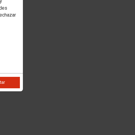
 y
edes
rechazar
tar