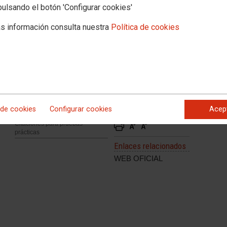
pulsando el botón 'Configurar cookies'
s información consulta nuestra
Política de cookies
s
 de cookies
Configurar cookies
Acep
Citaciones para pruebas
prácticas
Enlaces relacionados
WEB OFICIAL