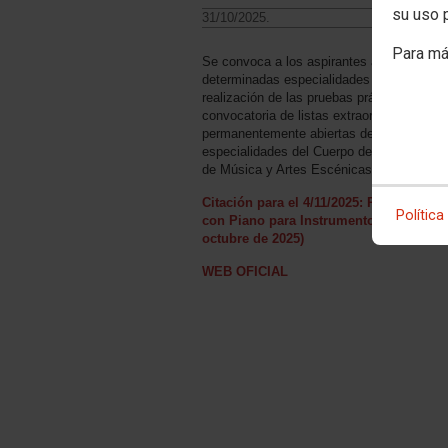
su uso 
31/10/2025.
Para má
Se convoca a los aspirantes admitidos de
determinadas especialidades para la
realización de las pruebas prácticas de la
convocatoria de listas extraordinarias
permanentemente abiertas de
especialidades del Cuerpo de Catedrático
de Música y Artes Escénicas.
Citación para el 4/11/2025: Repertorio
Política
con Piano para Instrumentos (31 de
octubre de 2025)
WEB OFICIAL