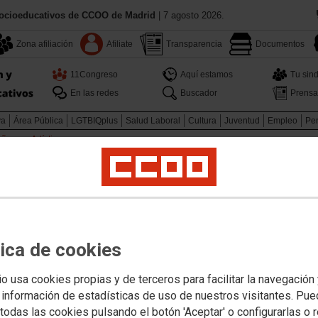
Socioeducativos de CCOO de Madrid
| 7 agosto 2026.
Zona afiliación
Afiliate
Transparencia
Documentos
11Congreso
Aquí estamos
Tu sind
En las redes
Buscador
Prensa
va
Área Pública
LGTBIQplus
Salud Laboral
Cultura
Juventud
Empleo
Pen
ñanzas Artísticas
iertas de profesores interinos - Catedráticos de Música y Artes
as de interinos
biertas en especialidades
tica de cookies
dráticos de Música y Artes
es para pruebas prácticas.
io usa cookies propias y de terceros para facilitar la navegación
 información de estadísticas de uso de nuestros visitantes. Pu
todas las cookies pulsando el botón 'Aceptar' o configurarlas o 