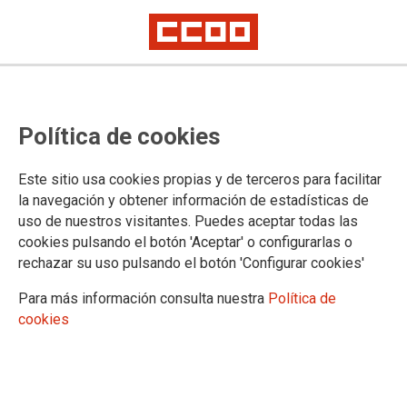
Secundaria, FP y RE: Asignación de destinos provisionales en inicio de
curso (2025-2026)
Profesores Secundaria, FP y RE:
Política de cookies
Asignación de destinos
Este sitio usa cookies propias y de terceros para facilitar
provisionales en el inicio de curso
la navegación y obtener información de estadísticas de
uso de nuestros visitantes. Puedes aceptar todas las
2025-2026. Instrucciones.
cookies pulsando el botón 'Aceptar' o configurarlas o
Corrección de errores.
rechazar su uso pulsando el botón 'Configurar cookies'
Para más información consulta nuestra
Política de
Se amplía el plazo de presentación de solicitudes para el Cuerpo de
Profesores de Artes Plásticas y Diseño por Resolución de 17 de junio de
cookies
2025: hasta el 30 de junio 2025
17/06/2025.