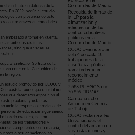
Públicos en la
Comunidad de Madrid
ne el sindicato en defensa de la
anto. En 2022, según el estudio
Recogida de firmas de
colegios con presencia de este
la ILP para la
das y causar graves enfermedades
climatización y
adecuación de los
centros educativos
han empezado a tomar en cuenta,
públicos en la
Comunidad de Madrid
cias entre las distintas
avances, sino que a veces se
CCOO denuncia que
 Galvín.
sólo 4 de cada 10
trabajadores de la
upa al sindicato. Se trata de la
enseñanza pública
la zona norte de la Comunidad de
son citados a un
n la región.
reconocimiento
médico
un estudio promovido por CCOO, y
7.568 PLIEGOS con
 Compostela, por el que e instalaron
70.895 FIRMAS
onas que detectaron exposición al
Campaña sobre
e este problema y estamos
Amianto en Centros
 anuncia la responsable regional de
de Trabajo
l personal de educación sigue siendo
CCOO reclama a las
 ha habido avances, no son
Universidades el
ienestar de los trabajadores y
control del amianto en
raciones competentes en la materia,
sus instalaciones y
puestos a actuar haciendo las