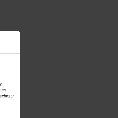
 y
edes
rechazar