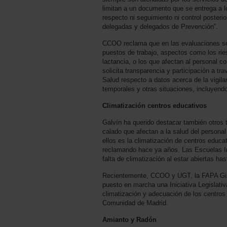
limitan a un documento que se entrega a lo
respecto ni seguimiento ni control posterio
delegadas y delegados de Prevención”.
CCOO reclama que en las evaluaciones se
puestos de trabajo, aspectos como los ri
lactancia, o los que afectan al personal c
solicita transparencia y participación a t
Salud respecto a datos acerca de la vigila
temporales y otras situaciones, incluyend
Climatización centros educativos
Galvín ha querido destacar también otros
calado que afectan a la salud del persona
ellos es la climatización de centros educ
reclamando hace ya años. Las Escuelas In
falta de climatización al estar abiertas has
Recientemente, CCOO y UGT, la FAPA Gin
puesto en marcha una Iniciativa Legislativ
climatización y adecuación de los centros
Comunidad de Madrid.
Amianto y Radón