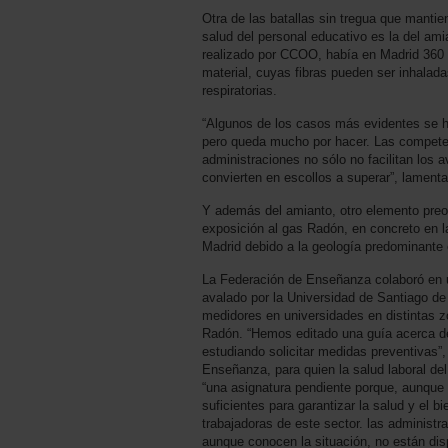
Otra de las batallas sin tregua que mantie
salud del personal educativo es la del ami
realizado por CCOO, había en Madrid 360 
material, cuyas fibras pueden ser inhala
respiratorias.
“Algunos de los casos más evidentes se 
pero queda mucho por hacer. Las competen
administraciones no sólo no facilitan los 
convierten en escollos a superar”, lamenta
Y además del amianto, otro elemento preoc
exposición al gas Radón, en concreto en 
Madrid debido a la geología predominante e
La Federación de Enseñanza colaboró en 
avalado por la Universidad de Santiago de
medidores en universidades en distintas z
Radón. “Hemos editado una guía acerca d
estudiando solicitar medidas preventivas”,
Enseñanza, para quien la salud laboral de
“una asignatura pendiente porque, aunque
suficientes para garantizar la salud y el b
trabajadoras de este sector. las administ
aunque conocen la situación, no están dis