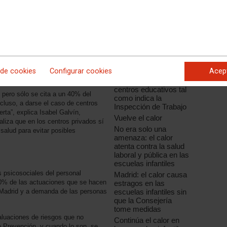
Educación de la
Comunidad de Madrid
 DEL TRABAJO 2024
de la obligación de
prevenir los riesgos
a Seguridad en el Trabajo, la
derivados de las altas
a denunciado la desidia y la falta
y bajas temperaturas
e proteger la salud del personal que
en sus centros
ucación. El sindicato advierte que
educativos
oras de la enseñanza pública son
 de cookies
Configurar cookies
Acep
CCOO exige la
climatización de
centros educativos tal
pero sólo se cita a un 40% del
como indica la
ncluso, a darse el caso de centros
Inspección de Trabajo
rta”, explica Isabel Galvín,
Vuelve el calor
aliza que en los centros privados sí
No era solo una
 salud para evitar posibles
amenaza: el calor
atenta contra la salud
laboral y pública en las
escuelas infantiles
s psicosociales del personal
Madrid: el calor causa
60% de las actuaciones que se hacen
estragos en las
Madrid y a demanda de las personas
escuelas infantiles sin
que la Consejería
tome medidas
luaciones de riesgos que no
Continúa el calor en
e Prevención, y cuando lo son, se