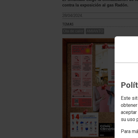
contra la exposición al gas Radón.
28/04/2024.
TEMAS
Ola de calor
AMIANTO
Polí
Este sit
obtener
aceptar 
su uso 
Para má