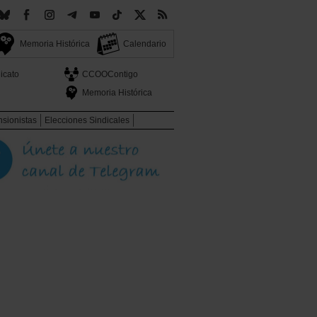
Memoria Histórica
Calendario
icato
CCOOContigo
Memoria Histórica
sionistas
Elecciones Sindicales