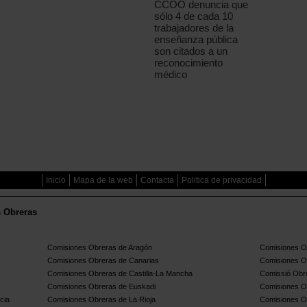
CCOO denuncia que
sólo 4 de cada 10
trabajadores de la
enseñanza pública
son citados a un
reconocimiento
médico
Inicio
Mapa de la web
Contacta
Politica de privacidad
s Obreras
Comisiones Obreras de Aragón
Comisiones Ob
Comisiones Obreras de Canarias
Comisiones O
Comisiones Obreras de Castilla-La Mancha
Comissió Obre
Comisiones Obreras de Euskadi
Comisiones O
cia
Comisiones Obreras de La Rioja
Comisiones O