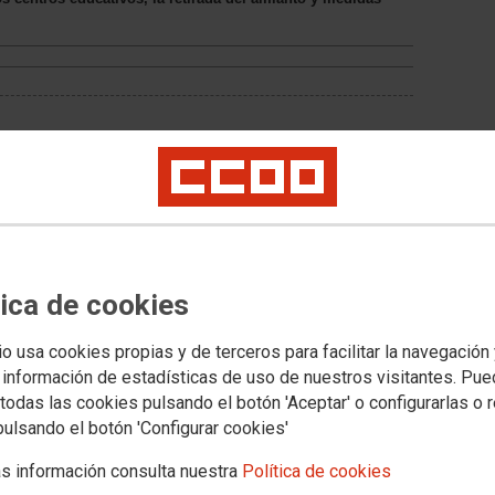
tica de cookies
io usa cookies propias y de terceros para facilitar la navegación
 información de estadísticas de uso de nuestros visitantes. Pu
todas las cookies pulsando el botón 'Aceptar' o configurarlas o 
Noticias relacionadas
pulsando el botón 'Configurar cookies'
La Inspección de
Trabajo advierte a la
s información consulta nuestra
Política de cookies
Consejería de