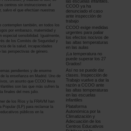
las escuelas infantiles.
s centros sin instrucciones al
CCOO ya ha
r, salvo el que efectúan nuestras
denunciado el caso
ante inspección de
trabajo
 contemplen también, en todos los
CCOO exige medidas
esgos por embarazo, maternidad y
urgentes para paliar
on especial sensibilidad. Igualmente,
los efectos nocivos de
ravés de los Comités de Seguridad y
las altas temperaturas
ncia de la salud, incapacidades
en las aulas
o las perspectivas de género.
¡La temperatura no
puede superar los 27
Grados!
Así no se puede dar
 temas pendientes y de enorme
clases. Inspección de
l de la enseñanza en Madrid. Uno de
Trabajo vuelve a dar la
ativos, un asunto que CCOO lleva
razón a CCOO ante
fantiles son las que más sufren la
las altas temperaturas
ta finales del mes julio.
en las escuelas
infantiles
er de los Ríos y la FRAVM han
Plataforma
a Popular (ILP) para reclamar la
Autonómica por la
 educativos públicos en la
Climatización y
Adecuación de los
Centros Educativos