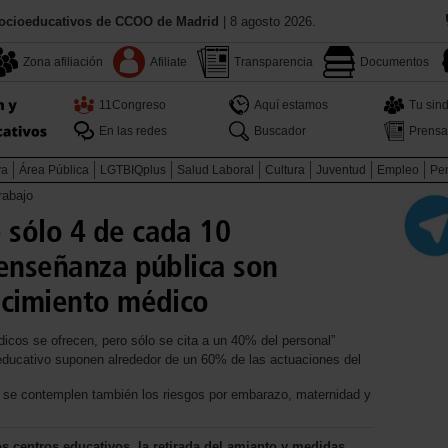
Socioeducativos de CCOO de Madrid
| 8 agosto 2026.
Zona afiliación
Afiliate
Transparencia
Documentos
11Congreso
Aquí estamos
Tu sind
En las redes
Buscador
Prensa
va
Área Pública
LGTBIQplus
Salud Laboral
Cultura
Juventud
Empleo
Pen
rabajo
sólo 4 de cada 10
 enseñanza pública son
ocimiento médico
icos se ofrecen, pero sólo se cita a un 40% del personal”
 educativo suponen alrededor de un 60% de las actuaciones del
se contemplen también los riesgos por embarazo, maternidad y
los centros educativos, la retirada del amianto y medidas