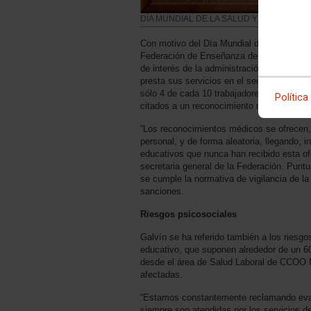
DÍA MUNDIAL DE LA SALUD Y SEGURIDAD
Con motivo del Día Mundial de la Salud y l
Federación de Enseñanza de CCOO Madrid h
de interés de la administración a la hora d
presta sus servicios en el sector de la ed
sólo 4 de cada 10 trabajadores y trabajad
Política
citados a un reconocimiento médico.
“Los reconocimientos médicos se ofrecen, 
personal, y de forma aleatoria, llegando, i
educativos que nunca han recibido esta ofe
secretaria general de la Federación. Puntu
se cumple la normativa de vigilancia de la
sanciones.
Riesgos psicosociales
Galvín se ha referido también a los riesgo
educativo, que suponen alrededor de un 
desde el área de Salud Laboral de CCOO 
afectadas.
“Estamos constantemente reclamando eva
siempre son atendidas por los servicios d