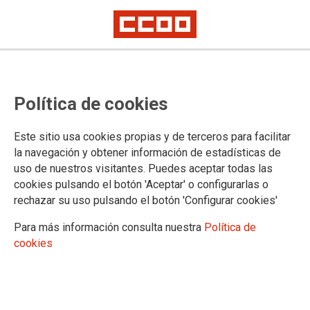
PROFESORADO INTERINO/OPOSICIONES
Asamblea y grupos de trabajo
Política de cookies
17 de febrero de 2020, en horario de mañana y de tarde (ver
Este sitio usa cookies propias y de terceros para facilitar
cartel y cuerpo de la noticia), en la calle Lope de Vega, 38,
la navegación y obtener información de estadísticas de
sala Trece Rosas.
uso de nuestros visitantes. Puedes aceptar todas las
cookies pulsando el botón 'Aceptar' o configurarlas o
13/02/2020.
rechazar su uso pulsando el botón 'Configurar cookies'
Para más información consulta nuestra
Política de
cookies