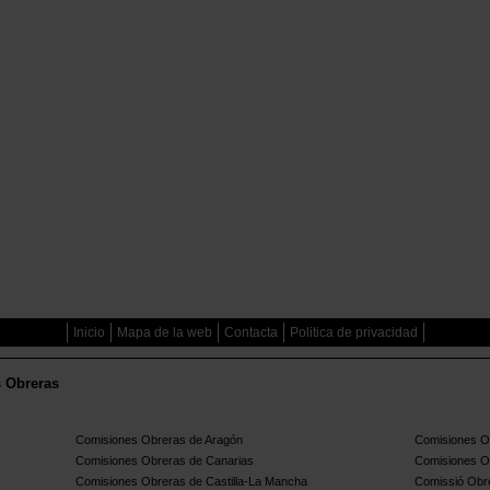
Inicio
Mapa de la web
Contacta
Politica de privacidad
s Obreras
Comisiones Obreras de Aragón
Comisiones Ob
Comisiones Obreras de Canarias
Comisiones O
Comisiones Obreras de Castilla-La Mancha
Comissió Obre