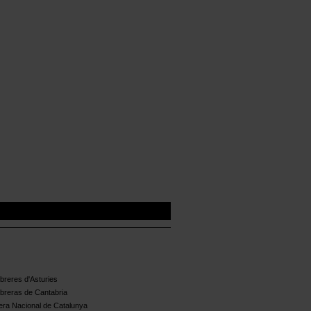
reres d'Asturies
breras de Cantabria
ra Nacional de Catalunya