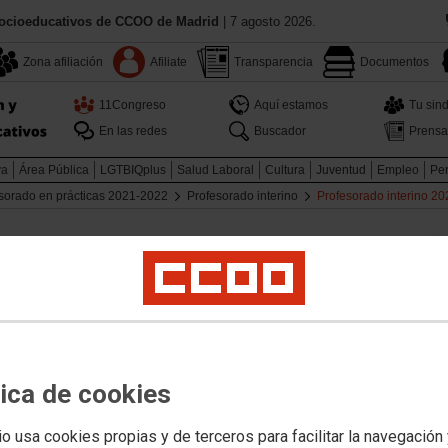
Socioeducativos de CCOO de Madrid
| 7 agosto 2026.
Zona afiliación
Afiliate
Transparencia
Documentos
11Congreso
Aquí estamos
Tu sind
En las redes
Buscador
Prensa
va
Área Pública
LGTBIQplus
Salud Laboral
Cultura
Juventud
Empleo
Pen
sorado en prácticas 2021-2022
Profesorado interino
Profesorado interino 2
do interino y oposiciones
ga, 38 Sala Proceso 1001. 1ª planta
tica de cookies
io usa cookies propias y de terceros para facilitar la navegación