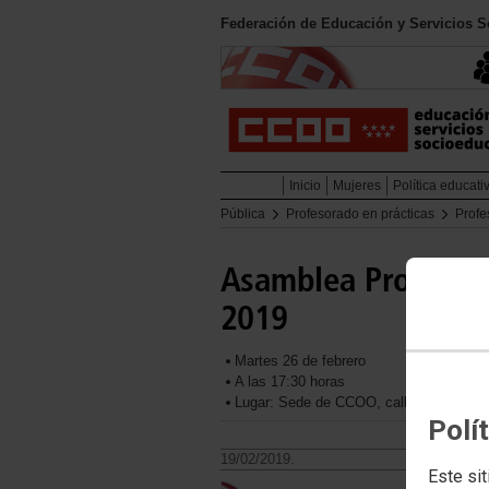
Federación de Educación y Servicios 
Inicio
Mujeres
Política educati
Pública
Profesorado en prácticas
Profe
Asamblea Profesora
2019
Martes 26 de febrero
A las 17:30 horas
Lugar: Sede de CCOO, calle Lope de Ve
Polí
19/02/2019.
Este sit