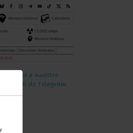
Memoria Histórica
Calendario
icato
CCOOContigo
Memoria Histórica
sionistas
Elecciones Sindicales
020-2021
 y