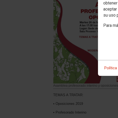
obtener
aceptar 
su uso 
Para má
Política
Asamblea profesorado interino y oposicione
TEMAS A TRATAR:
• Oposiciones 2019
• Profesorado Interino