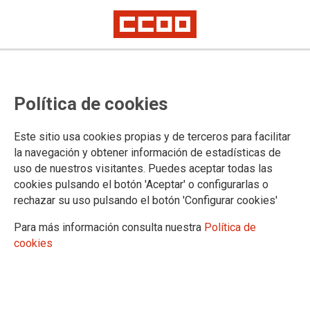
Adjudicación extraordinaria de
Política de cookies
septiembre profesorado interino
de Primaria
Este sitio usa cookies propias y de terceros para facilitar
la navegación y obtener información de estadísticas de
uso de nuestros visitantes. Puedes aceptar todas las
07/09/2018.
cookies pulsando el botón 'Aceptar' o configurarlas o
rechazar su uso pulsando el botón 'Configurar cookies'
Se ha publicado la asignación extraordinaria de destinos para el
cuerpo de maestros. Quienes hubieran trabajado en la misma
Para más información consulta nuestra
Política de
Dirección de Área Territorial y en el mismo Cuerpo y Especialidad
cookies
durante el curso 2017/2018 se incorporarán directamente a su
centro el día 10 de septiembre.
Los docentes que no hubieran trabajado en alguna DAT el curso
anterior, deberán personarse en la Dirección de Área Territorial