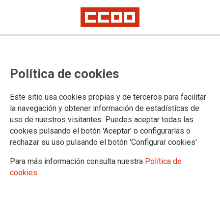
Recursos para interinos
Política de cookies
27/10/2010.
Este sitio usa cookies propias y de terceros para facilitar
la navegación y obtener información de estadísticas de
Modelos de recursos de reclamación que CCOO pone a
disposición del Profesorado interino
uso de nuestros visitantes. Puedes aceptar todas las
cookies pulsando el botón 'Aceptar' o configurarlas o
Documentación asociada
rechazar su uso pulsando el botón 'Configurar cookies'
Modelo de recurso 1
Para más información consulta nuestra
Política de
Modelo de recurso 2
cookies