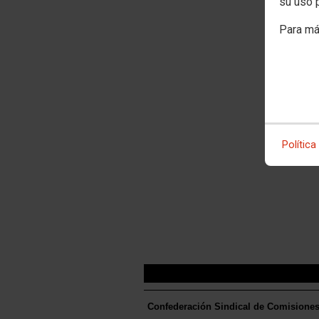
su uso 
Para má
Política
Confederación Sindical de Comisione