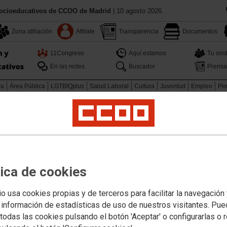
Socioeducativos de CCOO de Madrid
| 10 agosto 2026.
Zona afiliación
Afiliate
Transparencia
Documentos
11Congreso
Aquí estamos
Tu sind
En las redes
Buscador
Prensa
va
Área Pública
LGTBIQplus
Salud Laboral
Cultura
Juventud
Empleo
Pen
sorado en prácticas 2021-2022
Profesorado interino
Profesorado interino 2
m de la enseñanza madrileña
tica de cookies
embre por la tarde
io usa cookies propias y de terceros para facilitar la navegación
 información de estadísticas de uso de nuestros visitantes. Pu
todas las cookies pulsando el botón 'Aceptar' o configurarlas o 