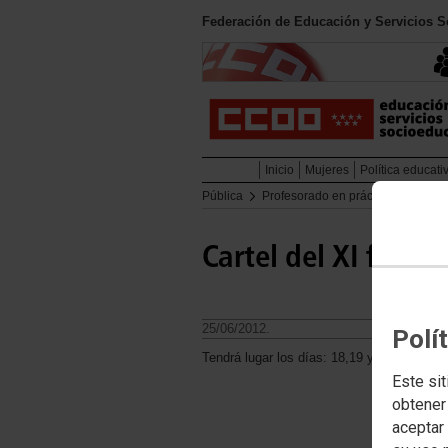
Federación de Educación y Servicios 
Inicio
Mujeres
Política educati
Pública
Profesorado en prácticas
Profe
Cartel del XI fóru
25/06/2012.
Polí
Tendrá lugar los días: 18,19 y 20 de septi
Este sit
obtener
aceptar 