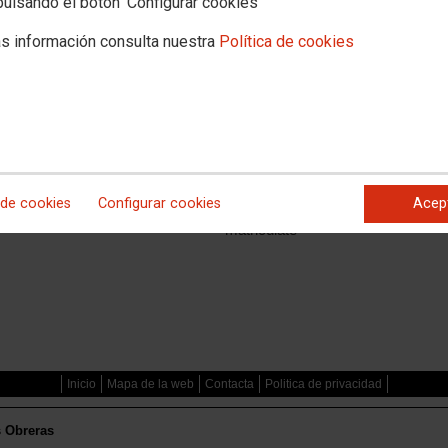
pulsando el botón 'Configurar cookies'
s información consulta nuestra
Política de cookies
Documentación
asociada
Descárgate el
 de cookies
Configurar cookies
Acep
programa y
matricúlate
Inicio
Mapa de la web
Contacta
Politica de privacidad
s Obreras