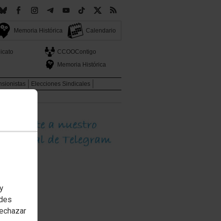
Memoria Histórica
Calendario
icato
CCOOContigo
Memoria Histórica
sionistas
Elecciones Sindicales
020-2021
 y
edes
rechazar