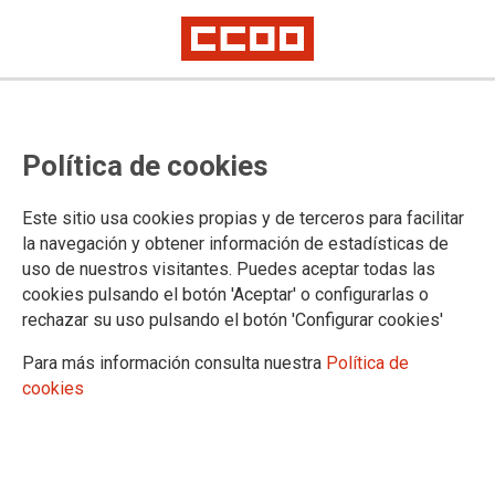
Borrador de calendario escolar
Política de cookies
curso 2012/2013, modificado en 3
días en Primaria y 2 en Secundaria
Este sitio usa cookies propias y de terceros para facilitar
la navegación y obtener información de estadísticas de
uso de nuestros visitantes. Puedes aceptar todas las
22/06/2012.
cookies pulsando el botón 'Aceptar' o configurarlas o
rechazar su uso pulsando el botón 'Configurar cookies'
Os presentamos el primer borrador, al que presentaremos cuantas
alegaciones recibamos al mismo y el nuevo borrador, en el que se
Para más información consulta nuestra
Política de
modifican 4 días en Primaria y 2 en Secundaria (retraso 2 días en
cookies
primaria y adelanto de un día del final, así como un no lectivo que
se añade para todos, el 28 de enero).
Documentación asociada
Descárgate el borrador de calendario