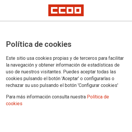
Exigencias de Comisiones ante la
Política de cookies
Mesa Sectorial de hoy, 15 de junio
Este sitio usa cookies propias y de terceros para facilitar
la navegación y obtener información de estadísticas de
15/06/2012.
uso de nuestros visitantes. Puedes aceptar todas las
El sindicato exige aclaraciones, pues en el borrador de
cookies pulsando el botón 'Aceptar' o configurarlas o
presupuestos siembra muchas dudas en retribuciones, tasas,
rechazar su uso pulsando el botón 'Configurar cookies'
aspectos sociales de los acuerdos sectoriales, etc.
Para más información consulta nuestra
Política de
Documentación asociada
cookies
Descárgate el TE con lo que Comisiones plantea en la Mesa
Sectorial