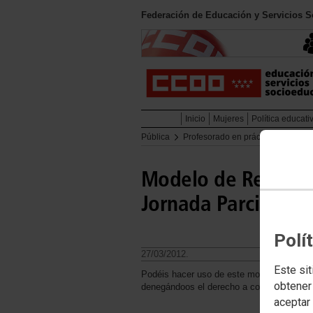
Federación de Educación y Servicios 
Inicio
Mujeres
Política educati
Pública
Profesorado en prácticas
Profe
Modelo de Recurso 
Jornada Parcial
Polí
27/03/2012.
Este sit
Podéis hacer uso de este modelo quienes 
obtener
denegándoos el derecho a cobrar la tutorí
aceptar 