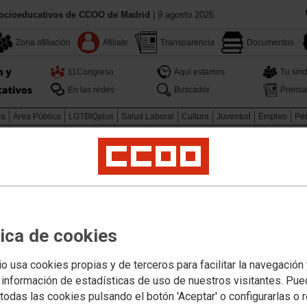
Socioeducativos de CCOO de Madrid
| 9 agosto 2026.
Zona afiliación
Afiliate
Transparencia
Documentos
11Congreso
Aquí estamos
Tu sind
En las redes
Buscador
Prensa
va
Área Pública
LGTBIQplus
Salud Laboral
Cultura
Juventud
Empleo
Pen
sorado en prácticas 2021-2022
Profesorado interino
Profesorado interino 2
de Alzada tutorías con
tica de cookies
io usa cookies propias y de terceros para facilitar la navegación
habéis recibido respuesta
 información de estadísticas de uso de nuestros visitantes. Pu
a completa
todas las cookies pulsando el botón 'Aceptar' o configurarlas o 