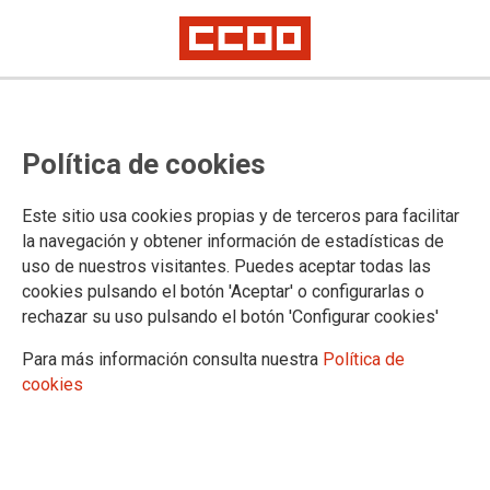
Número de aprobados
Política de cookies
provisionales 1ª prueba
Este sitio usa cookies propias y de terceros para facilitar
la navegación y obtener información de estadísticas de
19/02/2012.
uso de nuestros visitantes. Puedes aceptar todas las
Aprobados en cada tribunal, total de cada especialidad y tyotal de
cookies pulsando el botón 'Aceptar' o configurarlas o
todo el cuerpo de Maestros
rechazar su uso pulsando el botón 'Configurar cookies'
Para más información consulta nuestra
Política de
cookies