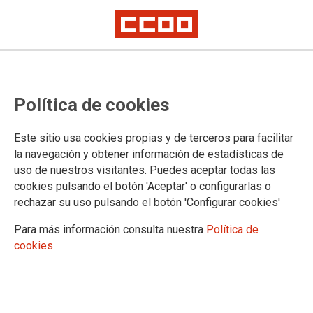
Política de cookies
Este sitio usa cookies propias y de terceros para facilitar
la navegación y obtener información de estadísticas de
uso de nuestros visitantes. Puedes aceptar todas las
cookies pulsando el botón 'Aceptar' o configurarlas o
rechazar su uso pulsando el botón 'Configurar cookies'
Confederación Sindical de Comisiones Obreras
Para más información consulta nuestra
Política de
Territorios
cookies
Comisiones Obreras de Andalucía
Comisiones Obreras de Aragón
Comisiones Obreres d'Asturies
Comissions Obreres de les Illes Balears
Comisiones Obreras de Canarias